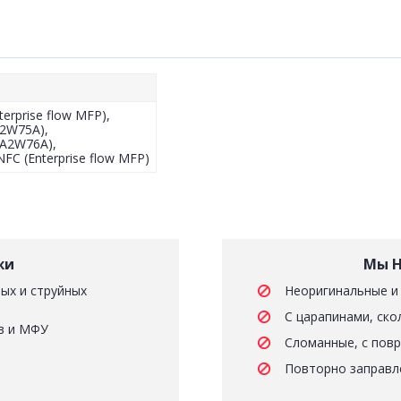
terprise flow MFP),
A2W75A),
(A2W76A),
FC (Enterprise flow MFP)
жи
Мы Н
ых и струйных
Неоригинальные и
С царапинами, ско
в и МФУ
Сломанные, с пов
Повторно заправл