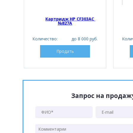
Картридж HP CF303AC 
№827A
Количество:
до 8 000 руб.
Коли
Продать
Запрос на прода