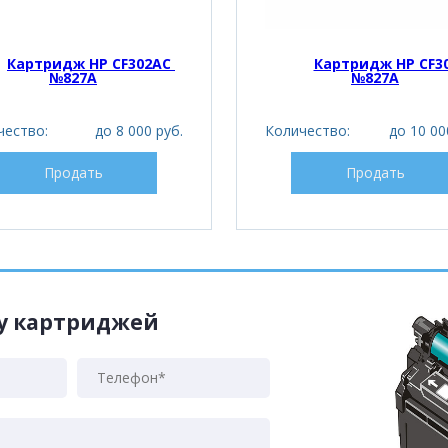
Картридж HP CF302AC 
Картридж HP CF30
№827A
№827A
чество:
до 8 000 руб.
Количество:
до 10 00
Продать
Продать
жу картриджей