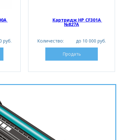
0A 
Картридж HP CF301A 
№827A
0 руб.
Количество:
до 10 000 руб.
Кол
Продать