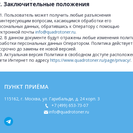
2. Заключительные положения
.1. Пользователь может получить любые разъяснения
 интересующим вопросам, касающимся обработки его
рсональных данных, обратившись к Оператору с помощью
ектронной почты
info@quadrotoner.ru
.
.2. В данном документе будут отражены любые изменения полит
работки персональных данных Оператором. Политика действует
ссрочно до замены ее новой версией.
.3. Актуальная версия Политики в свободном доступе расположе
сети Интернет по адресу
https://www.quadrotoner.ru/page/privacy/
.
ПУНКТ ПРИЁМА
115162
, г.
Москва
,
ул. Гарибальди, д. 24 корп. 3
+7 (499) 653-73-07
info@quadrotoner.ru