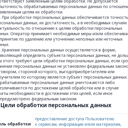
ответствуют заявленным целям обработки. Не допускается
быточность обрабатываемых персональных данных по отношен
заявленным целям их обработки.
6. При обработке персональных данных обеспечивается точност
рсональных данных, их достаточность, а в необходимых случаях
актуальность по отношению к целям обработки персональных
нных. Оператор принимает необходимые меры и/или обеспечива
 принятие по удалению или уточнению неполных или неточных
нных.
7. Хранение персональных данных осуществляется в форме,
зволяющей определить субъекта персональных данных, не доль
м этого требуют цели обработки персональных данных, если сро
анения персональных данных не установлен федеральным закон
говором, стороной которого, выгодоприобретателем или
ручителем по которому является субъект персональных данных.
рабатываемые персональные данные уничтожаются либо
езличиваются по достижении целей обработки или в случае
раты необходимости в достижении этих целей, если иное
 предусмотрено федеральным законом.
. Цели обработки персональных данных
предоставление доступа Пользователю
ель обработки
к сервисам, информации и/или материалам,