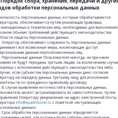
. Порядок сбора, хранения, передачи и други
идов обработки персональных данных
зопасность персональных данных, которые обрабатываются
ератором, обеспечивается путем реализации правовых,
ганизационных и технических мер, необходимых для выполнения
полном объеме требований действующего законодательства
области защиты персональных данных.
1. Оператор обеспечивает сохранность персональных данных
принимает все возможные меры, исключающие доступ
персональным данным неуполномоченных лиц.
2. Персональные данные Пользователя никогда, ни при каких
ловиях не будут переданы третьим лицам, за исключением случа
язанных с исполнением действующего законодательства либо
случае, если субъектом персональных данных дано согласие
ератору на передачу данных третьему лицу для исполнения
язательств по гражданско-правовому договору.
3. В случае выявления неточностей в персональных данных,
льзователь может актуализировать их самостоятельно, путем
правления Оператору уведомление на адрес электронной почты
ератора
info@quadrotoner.ru
с пометкой «Актуализация
рсональных данных».
4. Срок обработки персональных данных определяется
стижением целей, для которых были собраны персональные