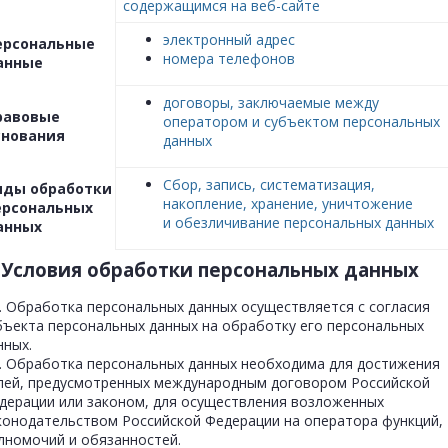
содержащимся на веб-сайте
электронный адрес
ерсональные
номера телефонов
анные
договоры, заключаемые между
равовые
оператором и субъектом персональных
снования
данных
Сбор, запись, систематизация,
иды обработки
накопление, хранение, уничтожение
ерсональных
и обезличивание персональных данных
анных
. Условия обработки персональных данных
1. Обработка персональных данных осуществляется с согласия
бъекта персональных данных на обработку его персональных
нных.
2. Обработка персональных данных необходима для достижения
лей, предусмотренных международным договором Российской
дерации или законом, для осуществления возложенных
конодательством Российской Федерации на оператора функций,
лномочий и обязанностей.