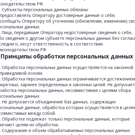
конодательством РФ.
2. Субъекты персональных данных обязаны:
предоставлять Оператору достоверные данные о себе;
сообщать Оператору об уточнении (обновлении, изменении) св
рсональных данных.
3. Лица, передавшие Оператору недостоверные сведения о себе,
бо сведения о другом субъекте персональных данных без соглас
следнего, несут ответственность в соответствии
законодательством РФ.
. Принципы обработки персональных данных
1. Обработка персональных данных осуществляется на законной
справедливой основе.
2. Обработка персональных данных ограничивается достижением
нкретных, заранее определенных и законных целей. Не допускае
работка персональных данных, несовместимая с целями сбора
рсональных данных.
3. Не допускается объединение баз данных, содержащих
рсональные данные, обработка которых осуществляется в целях
совместимых между собой.
4. Обработке подлежат только персональные данные, которые
вечают целям их обработки.
5. Содержание и объем обрабатываемых персональных данных