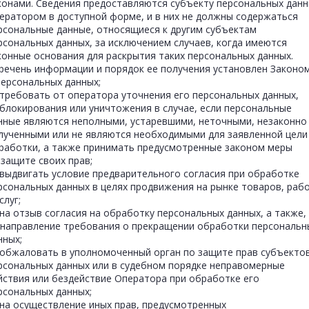
конами. Сведения предоставляются субъекту персональных дан
ератором в доступной форме, и в них не должны содержаться
рсональные данные, относящиеся к другим субъектам
рсональных данных, за исключением случаев, когда имеются
конные основания для раскрытия таких персональных данных.
речень информации и порядок ее получения установлен Законо
персональных данных;
требовать от оператора уточнения его персональных данных,
 блокирования или уничтожения в случае, если персональные
нные являются неполными, устаревшими, неточными, незаконно
лученными или не являются необходимыми для заявленной цели
работки, а также принимать предусмотренные законом меры
 защите своих прав;
выдвигать условие предварительного согласия при обработке
рсональных данных в целях продвижения на рынке товаров, раб
слуг;
на отзыв согласия на обработку персональных данных, а также,
 направление требования о прекращении обработки персональн
нных;
обжаловать в уполномоченный орган по защите прав субъекто
рсональных данных или в судебном порядке неправомерные
йствия или бездействие Оператора при обработке его
рсональных данных;
на осуществление иных прав, предусмотренных