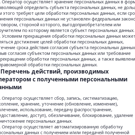
8. Оператор осуществляет хранение персональных данных в форм
зволяющей определить субъекта персональных данных, не доль
м этого требуют цели обработки персональных данных, если сро
анения персональных данных не установлен федеральным закон
говором, стороной которого, выгодоприобретателем или
ручителем по которому является субъект персональных данных.
9. Условием прекращения обработки персональных данных може
ляться достижение целей обработки персональных данных,
течение срока действия согласия субъекта персональных данных
зыв согласия субъектом персональных данных или требование
прекращении обработки персональных данных, а также выявлен
правомерной обработки персональных данных.
. Перечень действий, производимых
ператором с полученными персональными
анными
1. Оператор осуществляет сбор, запись, систематизацию,
копление, хранение, уточнение (обновление, изменение),
влечение, использование, передачу (распространение,
едоставление, доступ), обезличивание, блокирование, удаление
уничтожение персональных данных.
2. Оператор осуществляет автоматизированную обработку
рсональных данных с получением и/или передачей полученной