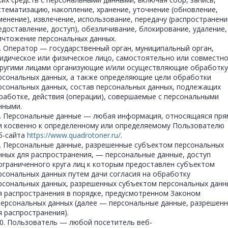
стематизацию, накопление, хранение, уточнение (обновление,
менение), извлечение, использование, передачу (распространени
едоставление, доступ), обезличивание, блокирование, удаление,
ичтожение персональных данных.
7. Оператор — государственный орган, муниципальный орган,
идическое или физическое лицо, самостоятельно или совместн
другими лицами организующие и/или осуществляющие обработку
рсональных данных, а также определяющие цели обработки
рсональных данных, состав персональных данных, подлежащих
работке, действия (операции), совершаемые с персональными
нными.
8. Персональные данные — любая информация, относящаяся пр
и косвенно к определенному или определяемому Пользователю
б-сайта
https://www.quadrotoner.ru/
.
9. Персональные данные, разрешенные субъектом персональных
нных для распространения, — персональные данные, доступ
ограниченного круга лиц к которым предоставлен субъектом
рсональных данных путем дачи согласия на обработку
рсональных данных, разрешенных субъектом персональных данн
я распространения в порядке, предусмотренном Законом
персональных данных (далее — персональные данные, разрешен
я распространения).
10. Пользователь — любой посетитель веб-