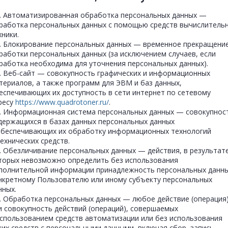
1. Автоматизированная обработка персональных данных —
работка персональных данных с помощью средств вычислитель
хники.
2. Блокирование персональных данных — временное прекращени
работки персональных данных (за исключением случаев, если
работка необходима для уточнения персональных данных).
3. Веб-сайт — совокупность графических и информационных
териалов, а также программ для ЭВМ и баз данных,
еспечивающих их доступность в сети интернет по сетевому
ресу
https://www.quadrotoner.ru/
.
4. Информационная система персональных данных — совокупнос
держащихся в базах данных персональных данных
обеспечивающих их обработку информационных технологий
технических средств.
5. Обезличивание персональных данных — действия, в результат
торых невозможно определить без использования
полнительной информации принадлежность персональных данн
нкретному Пользователю или иному субъекту персональных
нных.
6. Обработка персональных данных — любое действие (операция
и совокупность действий (операций), совершаемых
использованием средств автоматизации или без использования
ких средств с персональными данными, включая сбор, запись,