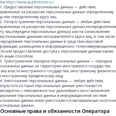
йта
https://www.quadrotoner.ru/
.
11. Предоставление персональных данных — действия,
правленные на раскрытие персональных данных определенному
цу или определенному кругу лиц.
12. Распространение персональных данных — любые действия,
правленные на раскрытие персональных данных неопределенном
угу лиц (передача персональных данных) или на ознакомление
персональными данными неограниченного круга лиц, в том числе
народование персональных данных в средствах массовой
формации, размещение в информационно-телекоммуникационны
тях или предоставление доступа к персональным данным каким-
бо иным способом.
13. Трансграничная передача персональных данных — передача
рсональных данных на территорию иностранного государства
гану власти иностранного государства, иностранному физическ
и иностранному юридическому лицу.
14. Уничтожение персональных данных — любые действия,
результате которых персональные данные уничтожаются
звозвратно с невозможностью дальнейшего восстановления
держания персональных данных в информационной системе
рсональных данных и/или уничтожаются материальные носители
рсональных данных.
. Основные права и обязанности Оператора