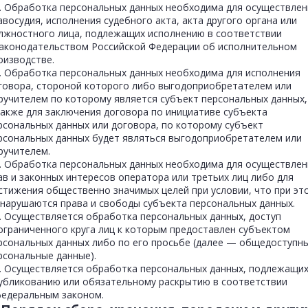
3. Обработка персональных данных необходима для осуществлен
авосудия, исполнения судебного акта, акта другого органа или
лжностного лица, подлежащих исполнению в соответствии
законодательством Российской Федерации об исполнительном
оизводстве.
4. Обработка персональных данных необходима для исполнения
говора, стороной которого либо выгодоприобретателем или
ручителем по которому является субъект персональных данных,
также для заключения договора по инициативе субъекта
рсональных данных или договора, по которому субъект
рсональных данных будет являться выгодоприобретателем или
ручителем.
5. Обработка персональных данных необходима для осуществлен
ав и законных интересов оператора или третьих лиц либо для
стижения общественно значимых целей при условии, что при эт
 нарушаются права и свободы субъекта персональных данных.
6. Осуществляется обработка персональных данных, доступ
ограниченного круга лиц к которым предоставлен субъектом
рсональных данных либо по его просьбе (далее — общедоступн
рсональные данные).
7. Осуществляется обработка персональных данных, подлежащи
убликованию или обязательному раскрытию в соответствии
федеральным законом.