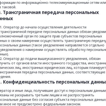
формации по информационно-телекоммуникационным сетям или
з таковой.
0. Трансграничная передача персональных
анных
.1. Оператор до начала осуществления деятельности
 трансграничной передаче персональных данных обязан уведом
олномоченный орган по защите прав субъектов персональных
нных о своем намерении осуществлять трансграничную передач
рсональных данных (такое уведомление направляется отдельно
 уведомления о намерении осуществлять обработку персональн
нных).
.2. Оператор до подачи вышеуказанного уведомления, обязан
лучить от органов власти иностранного государства, иностранн
зических лиц, иностранных юридических лиц, которым планирует
ансграничная передача персональных данных, соответствующие
едения.
1. Конфиденциальность персональных данны
ератор и иные лица, получившие доступ к персональным данным
язаны не раскрывать третьим лицам и не распространять
рсональные данные без согласия субъекта персональных данных
ли иное не предусмотрено федеральным законом.