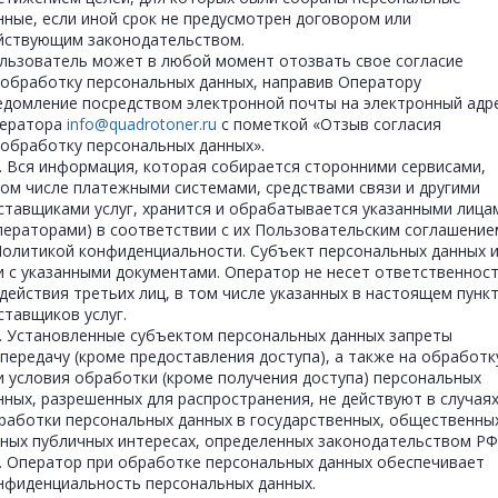
нные, если иной срок не предусмотрен договором или
йствующим законодательством.
льзователь может в любой момент отозвать свое согласие
 обработку персональных данных, направив Оператору
едомление посредством электронной почты на электронный адр
ератора
info@quadrotoner.ru
с пометкой «Отзыв согласия
 обработку персональных данных».
5. Вся информация, которая собирается сторонними сервисами,
том числе платежными системами, средствами связи и другими
ставщиками услуг, хранится и обрабатывается указанными лица
ператорами) в соответствии с их Пользовательским соглашение
Политикой конфиденциальности. Субъект персональных данных и
и с указанными документами. Оператор не несет ответственнос
 действия третьих лиц, в том числе указанных в настоящем пунк
ставщиков услуг.
6. Установленные субъектом персональных данных запреты
 передачу (кроме предоставления доступа), а также на обработк
и условия обработки (кроме получения доступа) персональных
нных, разрешенных для распространения, не действуют в случая
работки персональных данных в государственных, общественны
иных публичных интересах, определенных законодательством РФ
7. Оператор при обработке персональных данных обеспечивает
нфиденциальность персональных данных.