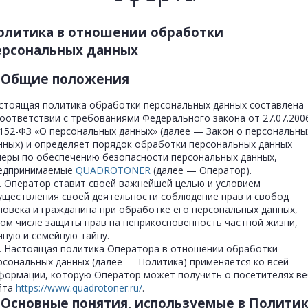
олитика в отношении обработки
ерсональных данных
. Общие положения
стоящая политика обработки персональных данных составлена
соответствии с требованиями Федерального закона от 27.07.2006
152-ФЗ «О персональных данных» (далее — Закон о персональны
нных) и определяет порядок обработки персональных данных
меры по обеспечению безопасности персональных данных,
едпринимаемые
QUADROTONER
(далее — Оператор).
1. Оператор ставит своей важнейшей целью и условием
уществления своей деятельности соблюдение прав и свобод
ловека и гражданина при обработке его персональных данных,
том числе защиты прав на неприкосновенность частной жизни,
чную и семейную тайну.
2. Настоящая политика Оператора в отношении обработки
рсональных данных (далее — Политика) применяется ко всей
формации, которую Оператор может получить о посетителях ве
йта
https://www.quadrotoner.ru/
.
. Основные понятия, используемые в Полити