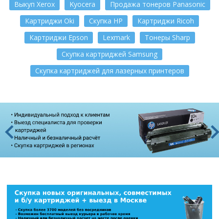
Выкуп Xerox
Kyocera
Продажа тонеров Panasonic
Картриджи Oki
Скупка HP
Картриджи Ricoh
Картриджи Epson
Lexmark
Тонеры Sharp
Скупка картриджей Samsung
Скупка картриджей для лазерных принтеров