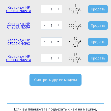
1
Картридж HP
100 руб.
Продать
CE340A №651A
/шт
6
Картридж HP
000 руб.
Продать
CF259A №59A
/шт
10
Картридж HP
500 руб.
Продать
CF259X №59X
/шт
18
Картридж HP
000 руб.
Продать
CE341A №651A
/шт
Смотреть другие модели
Если вы планируете подъехать к нам на машине,