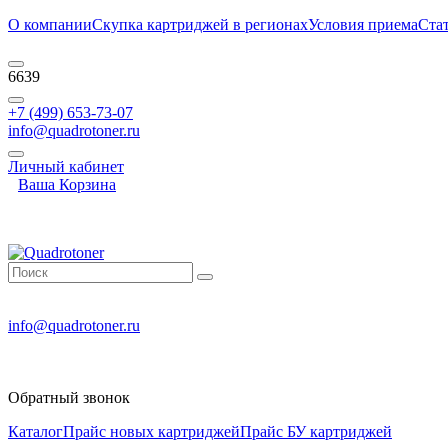
О компании
Скупка картриджей в регионах
Условия приема
Ста
6639
+7 (499) 653-73-07
info@quadrotoner.ru
Личный кабинет
Ваша Корзина
info@quadrotoner.ru
Обратный звонок
Каталог
Прайс новых картриджей
Прайс БУ картриджей