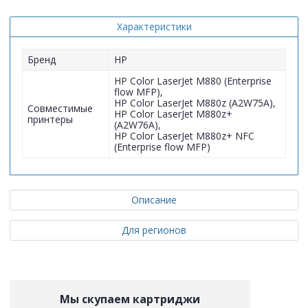
Характеристики
Бренд
HP
HP Color LaserJet M880 (Enterprise
flow MFP),
HP Color LaserJet M880z (A2W75A),
Совместимые
HP Color LaserJet M880z+
принтеры
(A2W76A),
HP Color LaserJet M880z+ NFC
(Enterprise flow MFP)
Описание
Для регионов
Мы скупаем картриджи