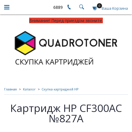
0
6889
Ваша Корзина
Внимание! Перед приездом звоните.
Главная
Каталог
Скупка картриджей HP
Картридж HP CF300AC
№827A