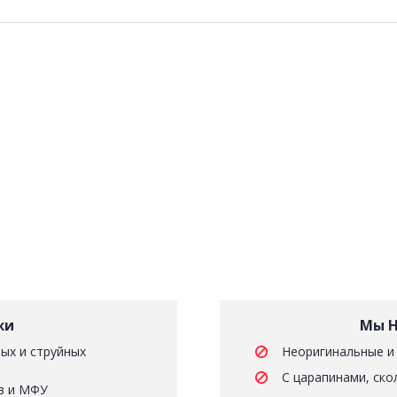
жи
Мы Н
ых и струйных
Неоригинальные и
С царапинами, ско
в и МФУ