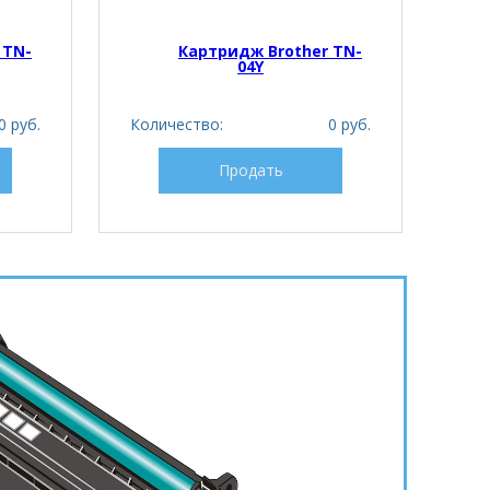
 TN-
Картридж Brother TN-
04Y
0 руб.
Количество:
0 руб.
Кол
Продать