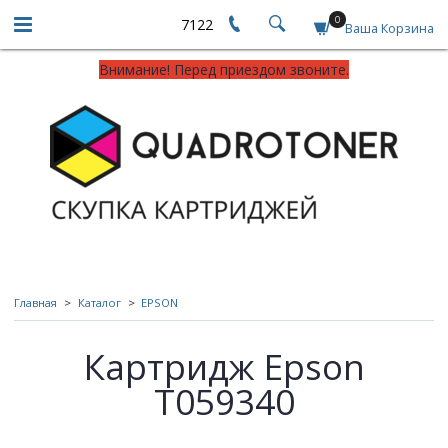
0
7122
Ваша Корзина
Внимание! Перед приездом звоните.
Главная
Каталог
EPSON
Картридж Epson
T059340