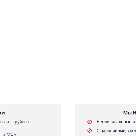
жи
Мы Н
ых и струйных
Неоригинальные и
С царапинами, ско
в и МФУ