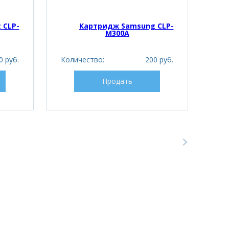
 CLP-
Картридж Samsung CLP-
M300A
0 руб.
Количество:
200 руб.
Кол
Продать