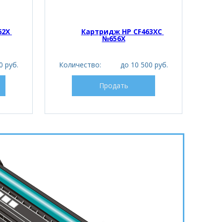
2X 
Картридж HP CF463XC 
№656X
0 руб.
Количество:
до 10 500 руб.
Кол
Продать