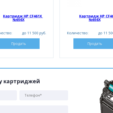
Картридж HP CF461X 
Картридж HP CF46
№656X
№656X
чество:
до 11 500 руб.
Количество:
до 11 50
Продать
Продать
жу картриджей