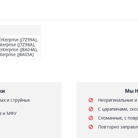
nterprise (J7Z99A),
terprise (J7Z98A),
nterprise (J8A04A),
terprise (J8A05A)
жи
Мы Н
ых и струйных
Неоригинальные и
С царапинами, ско
в и МФУ
Сломанные, с пов
Повторно заправл