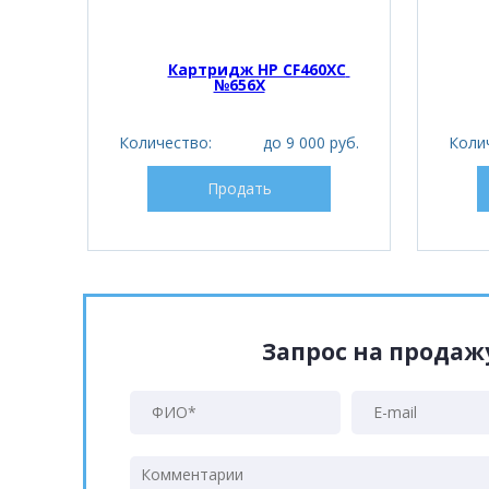
Картридж HP CF460XC 
№656X
Количество:
до 9 000 руб.
Коли
Продать
Запрос на прода