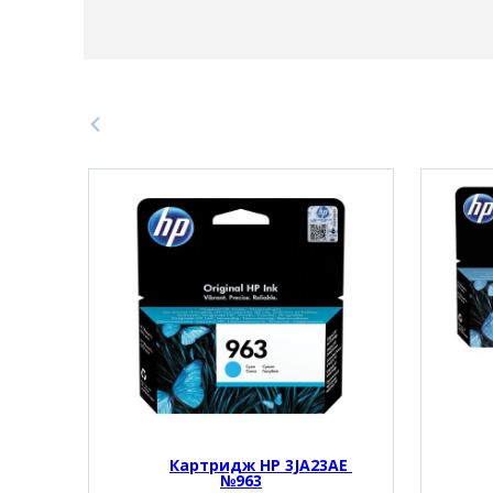
Картридж HP 3JA23AE 
№963