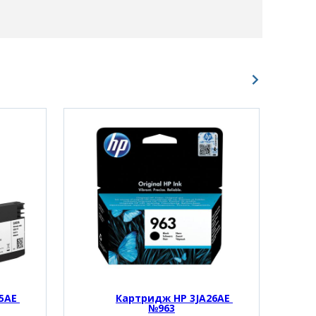
AE 
Картридж HP 3JA26AE 
№963