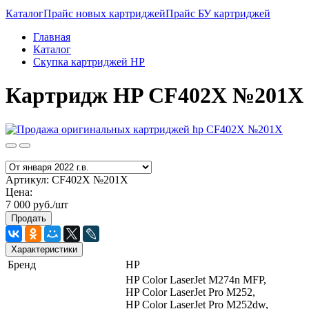
Каталог
Прайс новых картриджей
Прайс БУ картриджей
Главная
Каталог
Скупка картриджей HP
Картридж HP CF402X №201X
Артикул:
CF402X №201X
Цена:
7 000 руб./шт
Продать
Характеристики
Бренд
HP
HP Color LaserJet M274n MFP,
HP Color LaserJet Pro M252,
HP Color LaserJet Pro M252dw,