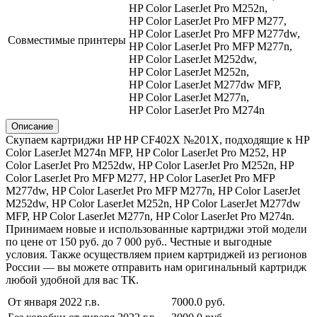
HP Color LaserJet Pro M252n,
HP Color LaserJet Pro MFP M277,
HP Color LaserJet Pro MFP M277dw,
Совместимые принтеры
HP Color LaserJet Pro MFP M277n,
HP Color LaserJet M252dw,
HP Color LaserJet M252n,
HP Color LaserJet M277dw MFP,
HP Color LaserJet M277n,
HP Color LaserJet Pro M274n
Описание
Скупаем картриджи HP HP CF402X №201X, подходящие к HP
Color LaserJet M274n MFP, HP Color LaserJet Pro M252, HP
Color LaserJet Pro M252dw, HP Color LaserJet Pro M252n, HP
Color LaserJet Pro MFP M277, HP Color LaserJet Pro MFP
M277dw, HP Color LaserJet Pro MFP M277n, HP Color LaserJet
M252dw, HP Color LaserJet M252n, HP Color LaserJet M277dw
MFP, HP Color LaserJet M277n, HP Color LaserJet Pro M274n.
Принимаем новые и использованные картриджи этой модели
по цене от 150 руб. до 7 000 руб.. Честные и выгодные
условия. Также осуществляем прием картриджей из регионов
России — вы можете отправить нам оригинальный картридж
любой удобной для вас ТК.
От января 2022 г.в.
7000.0 руб.