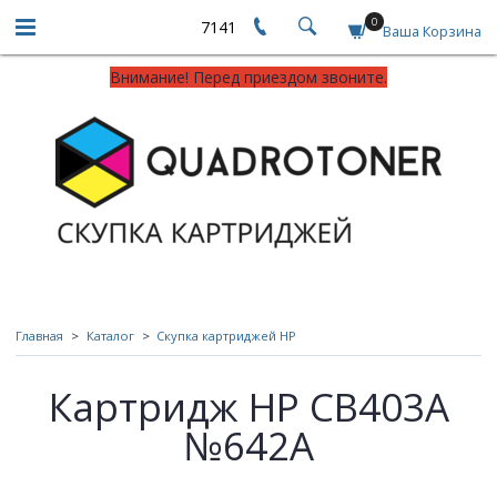
0
7141
Ваша Корзина
Внимание! Перед приездом звоните.
Главная
Каталог
Скупка картриджей HP
Картридж HP CB403A
№642A