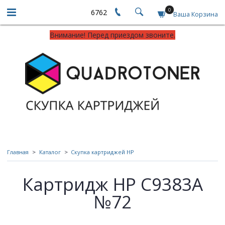
0
6762
Ваша Корзина
Внимание! Перед приездом звоните.
Главная
Каталог
Скупка картриджей HP
Картридж HP C9383A
№72