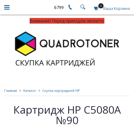
0
6799
Ваша Корзина
Внимание! Перед приездом звоните.
Главная
Каталог
Скупка картриджей HP
Картридж HP C5080A
№90