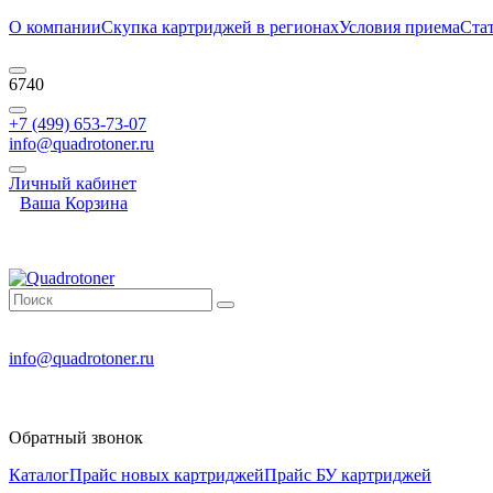
О компании
Скупка картриджей в регионах
Условия приема
Ста
6740
+7 (499) 653-73-07
info@quadrotoner.ru
Личный кабинет
Ваша Корзина
info@quadrotoner.ru
Обратный звонок
Каталог
Прайс новых картриджей
Прайс БУ картриджей