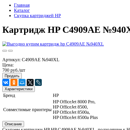
Главная
Каталог
Скупка картриджей HP
Картридж HP C4909AE №940
Артикул:
C4909AE №940XL
Цена:
700 руб./шт
Продать
Характеристики
Бренд
HP
HP OfficeJet 8000 Pro,
HP OfficeJet 8500,
Совместимые принтеры
HP OfficeJet 8500a,
HP OfficeJet 8500a Plus
Описание
Скупаем картриджи HP HP C4909AE №940XL, подходящие к HP Offi