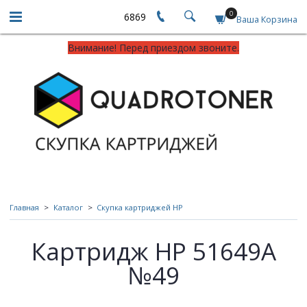
0
6869
Ваша Корзина
Внимание! Перед приездом звоните.
Главная
Каталог
Скупка картриджей HP
Картридж HP 51649A
№49