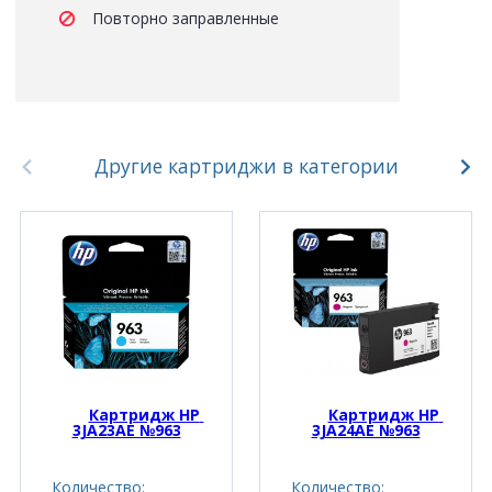
Повторно заправленные
Другие картриджи в категории
Картридж HP 
Картридж HP 
3JA23AE №963
3JA24AE №963
Количество:
Количество: