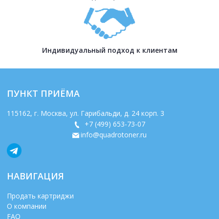
Индивидуальный подход к клиентам
ПУНКТ ПРИЁМА
115162
, г.
Москва
,
ул. Гарибальди, д. 24 корп. 3
+7 (499) 653-73-07
info@quadrotoner.ru
НАВИГАЦИЯ
Продать картриджи
О компании
FAQ