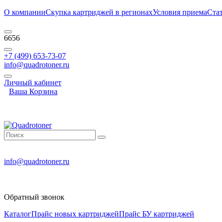
О компании
Скупка картриджей в регионах
Условия приема
Ста
6656
+7 (499) 653-73-07
info@quadrotoner.ru
Личный кабинет
Ваша Корзина
info@quadrotoner.ru
Обратный звонок
Каталог
Прайс новых картриджей
Прайс БУ картриджей