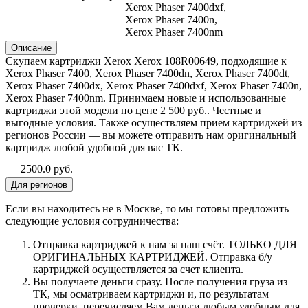
Xerox Phaser 7400dxf,
Xerox Phaser 7400n,
Xerox Phaser 7400nm
Описание
Скупаем картриджи Xerox Xerox 108R00649, подходящие к
Xerox Phaser 7400, Xerox Phaser 7400dn, Xerox Phaser 7400dt,
Xerox Phaser 7400dx, Xerox Phaser 7400dxf, Xerox Phaser 7400n,
Xerox Phaser 7400nm. Принимаем новые и использованные
картриджи этой модели по цене 2 500 руб.. Честные и
выгодные условия. Также осуществляем прием картриджей из
регионов России — вы можете отправить нам оригинальный
картридж любой удобной для вас ТК.
2500.0 руб.
Для регионов
Если вы находитесь не в Москве, то мы готовы предложить
следующие условия сотрудничества:
Отправка картриджей к нам за наш счёт. ТОЛЬКО ДЛЯ
ОРИГИНАЛЬНЫХ КАРТРИДЖЕЙ. Отправка б/у
картриджей осуществляется за счет клиента.
Вы получаете деньги сразу. После получения груза из
ТК, мы осматриваем картриджи и, по результатам
проверки, перечисляем Вам деньги любым удобным для