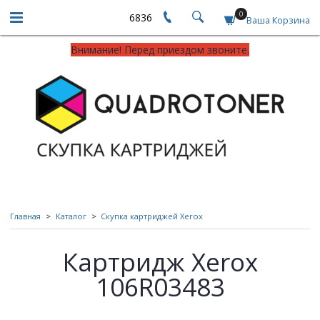
0
6836
Ваша Корзина
Внимание! Перед приездом звоните.
Главная
Каталог
Скупка картриджей Xerox
Картридж Xerox
106R03483