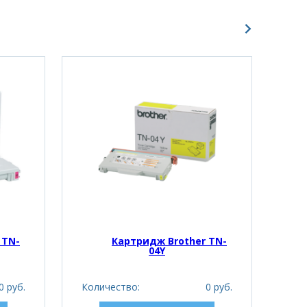
 TN-
Картридж Brother TN-
04Y
0 руб.
Количество:
0 руб.
Кол