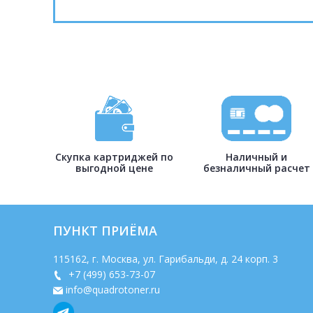
Скупка картриджей по
Наличный и
выгодной цене
безналичный расчет
ПУНКТ ПРИЁМА
115162
, г.
Москва
,
ул. Гарибальди, д. 24 корп. 3
+7 (499) 653-73-07
info@quadrotoner.ru