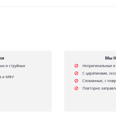
жи
Мы Н
ых и струйных
Неоригинальные и
С царапинами, ско
в и МФУ
Сломанные, с пов
Повторно заправл