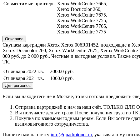
Совместимые принтеры
Xerox WorkCentre 7665,
Xerox Docucolor 260,
Xerox WorkCentre 7675,
Xerox WorkCentre 7755,
Xerox WorkCentre 7765,
Xerox WorkCentre 7775
Описание
Скупаем картриджи Xerox Xerox 006R01452, подходящие к Xerox 
Xerox Docucolor 260, Xerox WorkCentre 7675, Xerox WorkCentr
000 руб. до 2 000 руб.. Честные и выгодные условия. Также 
ТК.
От января 2022 г.в.
2000.0 руб.
От января 2021 г.в.
1000.0 руб.
Для регионов
Если вы находитесь не в Москве, то мы готовы предложить сл
Отправка картриджей к нам за наш счёт. ТОЛЬКО ДЛЯ
Вы получаете деньги сразу. После получения груза из Т
Покупка по взаимовыгодным ценам. Если Вы хотите сдать
взаимовыгодного сотрудничества.
Пишите нам на почту
info@quadrotoner.ru
, указывая тему пись