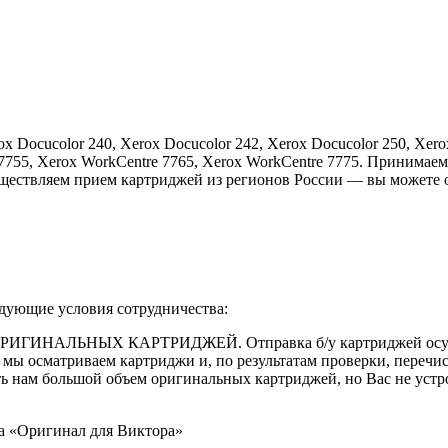
Docucolor 240, Xerox Docucolor 242, Xerox Docucolor 250, Xerox
e 7755, Xerox WorkCentre 7765, Xerox WorkCentre 7775. Принима
осуществляем прием картриджей из регионов России — вы можете
едующие условия сотрудничества:
 ОРИГИНАЛЬНЫХ КАРТРИДЖЕЙ. Отправка б/у картриджей осущес
К, мы осматриваем картриджи и, по результатам проверки, переч
 нам большой объем оригинальных картриджей, но Вас не устро
ма «Оригинал для Виктора»