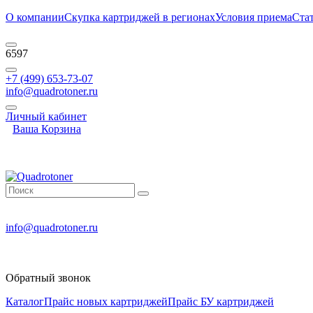
О компании
Скупка картриджей в регионах
Условия приема
Ста
6597
+7 (499) 653-73-07
info@quadrotoner.ru
Личный кабинет
Ваша Корзина
info@quadrotoner.ru
Обратный звонок
Каталог
Прайс новых картриджей
Прайс БУ картриджей