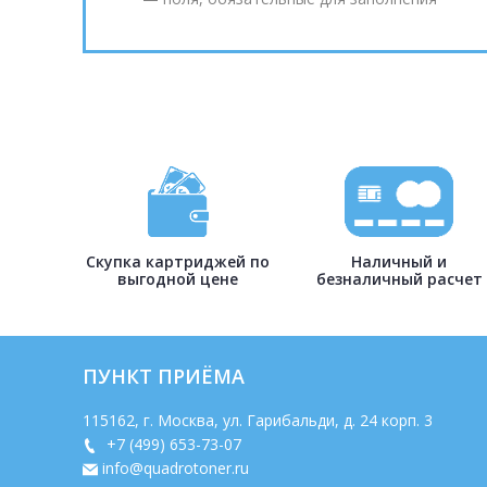
Скупка картриджей по
Наличный и
выгодной цене
безналичный расчет
ПУНКТ ПРИЁМА
115162
, г.
Москва
,
ул. Гарибальди, д. 24 корп. 3
+7 (499) 653-73-07
info@quadrotoner.ru