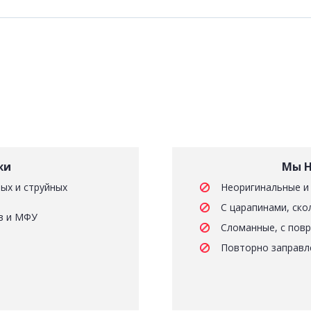
жи
Мы Н
ых и струйных
Неоригинальные и
С царапинами, ско
в и МФУ
Сломанные, с пов
Повторно заправл