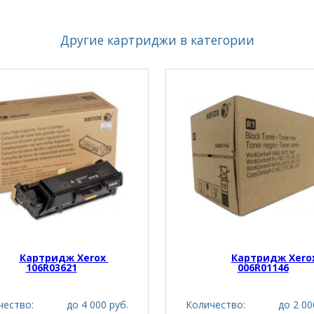
Другие картриджи в категории
Картридж Xerox 
Картридж Xerox
106R03621
006R01146
чество:
до 4 000 руб.
Количество:
до 2 00