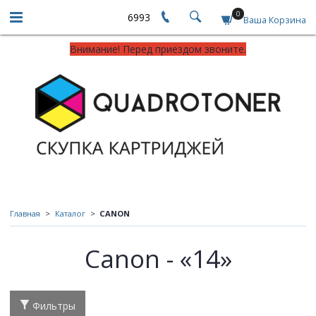
0
6993
Ваша Корзина
Внимание! Перед приездом звоните.
Главная
Каталог
CANON
Canon - «14»
Фильтры